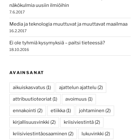
näkökulmia uusiin ilmiöihin
7.6.2017
Media ja teknologia muuttuvat ja muuttavat maailmaa
16.2.2017
Ei ole tyhmiä kysymyksiä – paitsi tieteessä?
18.10.2016
AVAINSANAT
aikuiskasvatus
(1)
ajattelun ajattelu
(2)
attribuutioteoriat
(1)
avoimuus
(1)
ennakointi
(2)
etiikka
(1)
johtaminen
(2)
kirjallisuusvinkki
(2)
kriisiviestintä
(2)
kriisiviestintäosaaminen
(2)
lukuvinkki
(2)