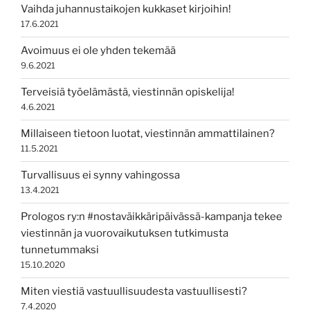
Vaihda juhannustaikojen kukkaset kirjoihin!
17.6.2021
Avoimuus ei ole yhden tekemää
9.6.2021
Terveisiä työelämästä, viestinnän opiskelija!
4.6.2021
Millaiseen tietoon luotat, viestinnän ammattilainen?
11.5.2021
Turvallisuus ei synny vahingossa
13.4.2021
Prologos ry:n #nostaväikkäripäivässä-kampanja tekee
viestinnän ja vuorovaikutuksen tutkimusta
tunnetummaksi
15.10.2020
Miten viestiä vastuullisuudesta vastuullisesti?
7.4.2020