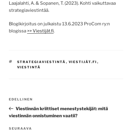
Laajalahti, A. & Sopanen, T. (2023). Kohti vaikuttavaa
strategiaviestintää.
Blogikirjoitus on julkaistu 13.6.2023 ProCom ry:n
blogissa
>> Viestijät.fi
.
AVAINSANAT
STRATEGIAVIESTINTÄ
,
VIESTIJÄT.FI
,
VIESTINTÄ
Artikkelien
Edellinen
EDELLINEN
selaus
artikkeli
Viestinnän kriittiset menestystekijät: mitä
viestinnän onnistuminen vaatii?
Seuraava
SEURAAVA