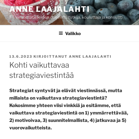
Siirry
ANNE LAAJALAHTI
sisältöön
FT, viestintätieteiden dosentti, tutkija, kouluttaja ja konsultti
Valikko
JULKAISTU
13.6.2023
KIRJOITTANUT
ANNE LAAJALAHTI
Kohti vaikuttavaa
strategiaviestintää
Strategiat syntyvät ja elävät viestinnässä, mutta
millaista on vaikuttava strategiaviestintä?
Kokosimme yhteen viisi vinkkiä ja esitämme, että
vaikuttava strategiaviestintä on 1) ymmärrettävää,
2) motivoivaa, 3) suunnitelmallista, 4) jatkuvaa ja 5)
vuorovaikutteista.