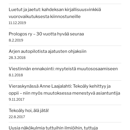
Luetut ja jaetut: kahdeksan kirjallisuusvinkkiä
vuorovaikutuksesta kiinnostuneille
11.12.2019
Prologos ry – 30 vuotta hyvää seuraa
8.2.2019
Arjen autopilotista ajatusten ohjaksiin
28.3.2018
Viestinnän ennakointi: myyteistä muutososaamiseen
8.1.2018
Vieraskynässä Anne Laajalahti: Tekoäly kehittyy ja
oppii – niin myös muutoksessa menestyvä asiantuntija
9.11.2017
Tekoäly hoi, älä jätä!
22.8.2017
Uusia näkökulmia tuttuihin ilmiöihin, tuttuja