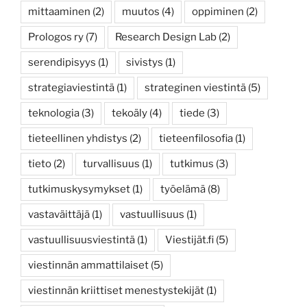
mittaaminen
(2)
muutos
(4)
oppiminen
(2)
Prologos ry
(7)
Research Design Lab
(2)
serendipisyys
(1)
sivistys
(1)
strategiaviestintä
(1)
strateginen viestintä
(5)
teknologia
(3)
tekoäly
(4)
tiede
(3)
tieteellinen yhdistys
(2)
tieteenfilosofia
(1)
tieto
(2)
turvallisuus
(1)
tutkimus
(3)
tutkimuskysymykset
(1)
työelämä
(8)
vastaväittäjä
(1)
vastuullisuus
(1)
vastuullisuusviestintä
(1)
Viestijät.fi
(5)
viestinnän ammattilaiset
(5)
viestinnän kriittiset menestystekijät
(1)