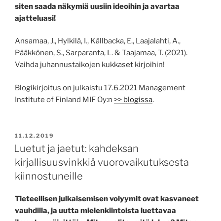
siten saada näkymiä uusiin ideoihin ja avartaa
ajatteluasi!
Ansamaa, J., Hylkilä, I., Källbacka, E., Laajalahti, A.,
Pääkkönen, S., Sarparanta, L. & Taajamaa, T. (2021).
Vaihda juhannustaikojen kukkaset kirjoihin!
Blogikirjoitus on julkaistu 17.6.2021 Management
Institute of Finland MIF Oy:n
>> blogissa
.
JULKAISTU
11.12.2019
Luetut ja jaetut: kahdeksan
kirjallisuusvinkkiä vuorovaikutuksesta
kiinnostuneille
Tieteellisen julkaisemisen volyymit ovat kasvaneet
vauhdilla, ja uutta mielenkiintoista luettavaa