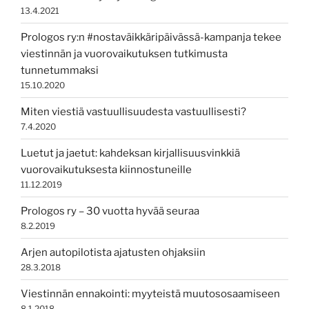
13.4.2021
Prologos ry:n #nostaväikkäripäivässä-kampanja tekee
viestinnän ja vuorovaikutuksen tutkimusta
tunnetummaksi
15.10.2020
Miten viestiä vastuullisuudesta vastuullisesti?
7.4.2020
Luetut ja jaetut: kahdeksan kirjallisuusvinkkiä
vuorovaikutuksesta kiinnostuneille
11.12.2019
Prologos ry – 30 vuotta hyvää seuraa
8.2.2019
Arjen autopilotista ajatusten ohjaksiin
28.3.2018
Viestinnän ennakointi: myyteistä muutososaamiseen
8.1.2018