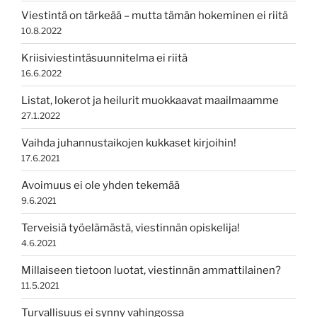
Viestintä on tärkeää – mutta tämän hokeminen ei riitä
10.8.2022
Kriisiviestintäsuunnitelma ei riitä
16.6.2022
Listat, lokerot ja heilurit muokkaavat maailmaamme
27.1.2022
Vaihda juhannustaikojen kukkaset kirjoihin!
17.6.2021
Avoimuus ei ole yhden tekemää
9.6.2021
Terveisiä työelämästä, viestinnän opiskelija!
4.6.2021
Millaiseen tietoon luotat, viestinnän ammattilainen?
11.5.2021
Turvallisuus ei synny vahingossa