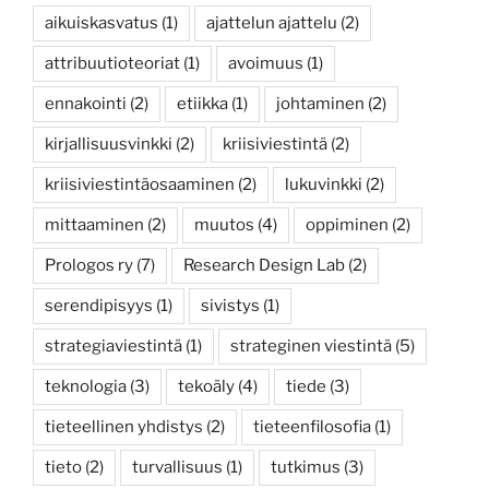
aikuiskasvatus
(1)
ajattelun ajattelu
(2)
attribuutioteoriat
(1)
avoimuus
(1)
ennakointi
(2)
etiikka
(1)
johtaminen
(2)
kirjallisuusvinkki
(2)
kriisiviestintä
(2)
kriisiviestintäosaaminen
(2)
lukuvinkki
(2)
mittaaminen
(2)
muutos
(4)
oppiminen
(2)
Prologos ry
(7)
Research Design Lab
(2)
serendipisyys
(1)
sivistys
(1)
strategiaviestintä
(1)
strateginen viestintä
(5)
teknologia
(3)
tekoäly
(4)
tiede
(3)
tieteellinen yhdistys
(2)
tieteenfilosofia
(1)
tieto
(2)
turvallisuus
(1)
tutkimus
(3)