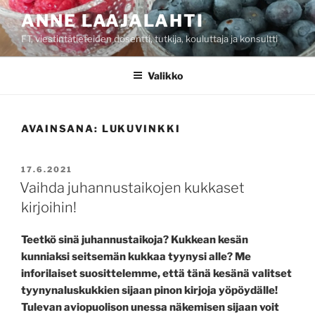
Siirry
ANNE LAAJALAHTI
sisältöön
FT, viestintätieteiden dosentti, tutkija, kouluttaja ja konsultti
Valikko
AVAINSANA:
LUKUVINKKI
JULKAISTU
17.6.2021
Vaihda juhannustaikojen kukkaset
kirjoihin!
Teetkö sinä juhannustaikoja? Kukkean kesän
kunniaksi seitsemän kukkaa tyynysi alle? Me
inforilaiset suosittelemme, että tänä kesänä valitset
tyynynaluskukkien sijaan pinon kirjoja yöpöydälle!
Tulevan aviopuolison unessa näkemisen sijaan voit