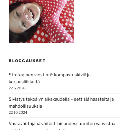
BLOGGAUKSET
Strateginen viestintä: kompastuskiviä ja
korjausliikkeitä
22.6.2026
Sivistys tekoälyn aikakaudella – eettisiä haasteita ja
mahdollisuuksia
22.10.2024
Vastaväittäjänä väitöstilaisuudessa: miten vahvistaa