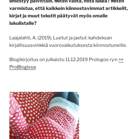
ilmestyy päivittäin. Miten valita, mitä lukea? Miten
varmistua, että kaikkein kiinnostavimmat artikkelit,
kirjat ja muut tekstit päätyvät myös omalle
lukulistalle?
Laajalahti, A. (2019). Luetut ja jaetut: kahdeksan
kirjallisuusvinkkiä vuorovaikutuksesta kiinnostuneille.
Blogikirjoitus on julkaistu 11.12.2019 Prologos ry:n
>>
ProBlogissa
.