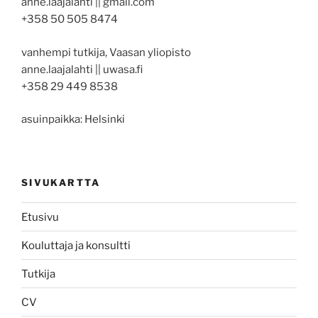
anne.laajalahti || gmail.com
+358 50 505 8474
vanhempi tutkija, Vaasan yliopisto
anne.laajalahti || uwasa.fi
+358 29 449 8538
asuinpaikka: Helsinki
SIVUKARTTA
Etusivu
Kouluttaja ja konsultti
Tutkija
CV